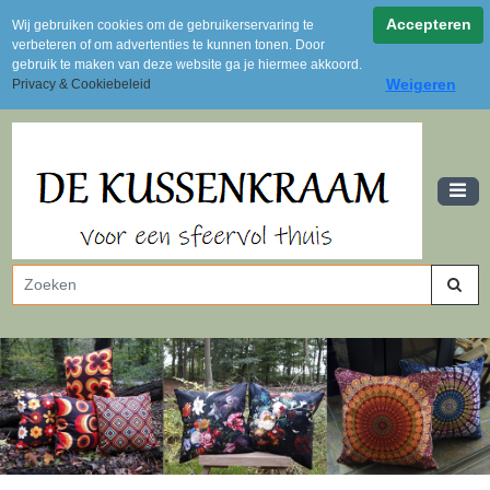
Achteraf betalen via Klarna
Accepteren
Wij gebruiken cookies om de gebruikerservaring te
Levertijd 2 tot 3 dagen
verbeteren of om advertenties te kunnen tonen. Door
Gratis verzending vanaf 100 euro (NL)
gebruik te maken van deze website ga je hiermee akkoord.
Weigeren
Privacy & Cookiebeleid
Uit voorraad leverbaar