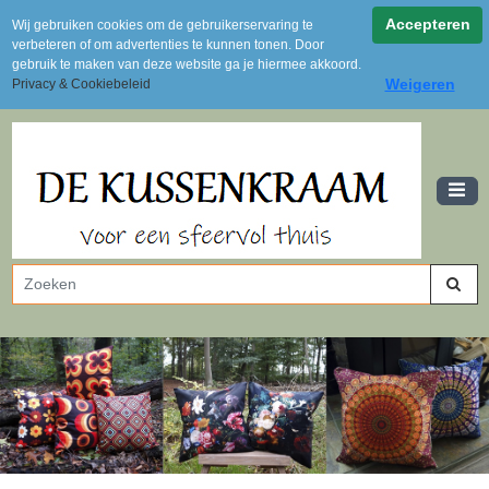
Achteraf betalen via Klarna
Accepteren
Wij gebruiken cookies om de gebruikerservaring te
Levertijd 2 tot 3 dagen
verbeteren of om advertenties te kunnen tonen. Door
Gratis verzending vanaf 100 euro (NL)
gebruik te maken van deze website ga je hiermee akkoord.
Weigeren
Privacy & Cookiebeleid
Uit voorraad leverbaar