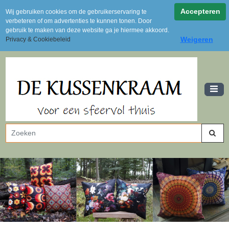
Achteraf betalen via Klarna
Accepteren
Wij gebruiken cookies om de gebruikerservaring te
Levertijd 2 tot 3 dagen
verbeteren of om advertenties te kunnen tonen. Door
Gratis verzending vanaf 100 euro (NL)
gebruik te maken van deze website ga je hiermee akkoord.
Weigeren
Privacy & Cookiebeleid
Uit voorraad leverbaar