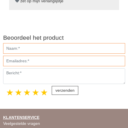
zet op mijn verlanglijstje
Beoordeel het product
1 star
2 stars
3 stars
4 stars
5 stars
KLANTENSERVICE
Veelgestelde vragen