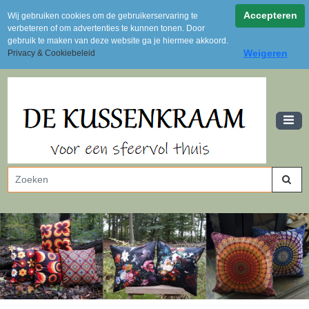
Achteraf betalen via Klarna
Accepteren
Wij gebruiken cookies om de gebruikerservaring te
Levertijd 2 tot 3 dagen
verbeteren of om advertenties te kunnen tonen. Door
Gratis verzending vanaf 100 euro (NL)
gebruik te maken van deze website ga je hiermee akkoord.
Weigeren
Privacy & Cookiebeleid
Uit voorraad leverbaar